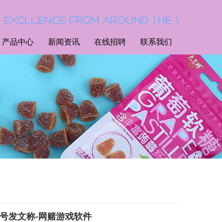
产品中心
新闻资讯
在线招聘
联系我们
号发文称-网赌游戏软件