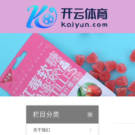
栏目分类
关于我们