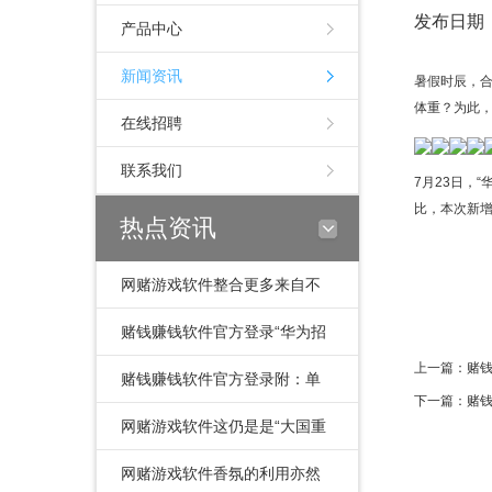
发布日期：2
产品中心
新闻资讯
暑假时辰，
体重？为此
在线招聘
联系我们
7月23日，
比，本次新增
热点资讯
网赌游戏软件整合更多来自不
同业使动作的信息-网赌游戏软
赌钱赚钱软件官方登录“华为招
上一篇：
赌钱
件
聘”官方公众号发文称-网赌游戏
赌钱赚钱软件官方登录附：单
下一篇：
赌钱
软件
元年度工资收入讲述甘愿
网赌游戏软件这仍是是“大国重
书.doc看到这里-网赌游戏软件
器”第四年在天猫“双11”亮相-网
网赌游戏软件香氛的利用亦然