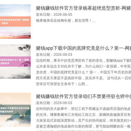
赌钱赚钱软件官方登录杨幂超绝造型赏析-网
发布日期：2026-08-05
杨幂修身花朵抹胸长裙，着实清秀！...
赌钱app下载中国的底牌究竟是什么？第一-
发布日期：2026-08-03
近段时期，事关中好意思博弈有了新的变化，那赌钱app下载
么许多东说念主对此并不了解，为什么咱们一直强调，中华英
龙伏虎，中国的底牌究竟是什么？ 第一，中国五千年历史的
西方买卖天禀是不是跳跃中国，其实并不是。 这句话从一启动
登录后可张望全文发布于：山西...
赌钱赚钱软件官方登录咱们不禁要停驻仓猝中
发布日期：2026-08-03
在时间的浩大叙事中，世纪工程于西藏这片诡秘而浩荡的地皮
的光泽。继雅鲁藏布江水电站工程之后，新藏铁路偏激背后有
大政策花式若能深度联动，其产生的协同效应，绝非随意的1+
是被交通枷锁的地皮振作出新的期望，更可能如蝴蝶效应一般