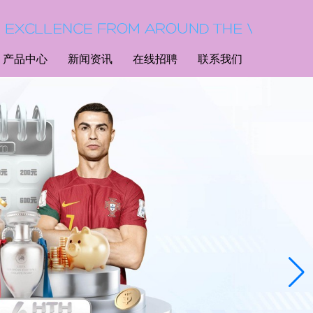
产品中心
新闻资讯
在线招聘
联系我们