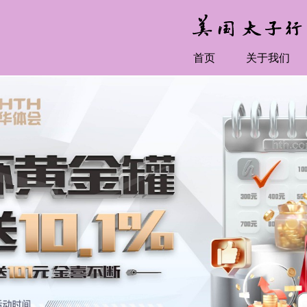
首页
关于我们