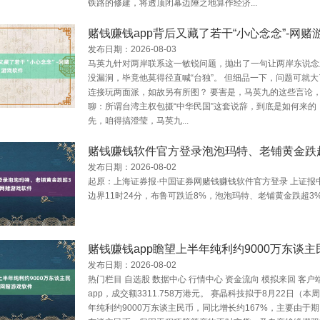
铁路的修建，将透顶闭幕边陲之地算作经济...
赌钱赚钱app背后又藏了若干“小心念念”-网赌
发布日期：2026-08-03
马英九针对两岸联系这一敏锐问题，抛出了一句让两岸东说念主
没漏洞，毕竟他莫得径直喊“台独”。 但细品一下，问题可就
连接玩两面派，如故另有所图？ 要害是，马英九的这些言论
聊：所谓台湾主权包摄“中华民国”这套说辞，到底是如何来的，
先，咱得搞澄莹，马英九...
赌钱赚钱软件官方登录泡泡玛特、老铺黄金跌超
发布日期：2026-08-02
起原：上海证券报·中国证券网赌钱赚钱软件官方登录 上证报
边界11时24分，布鲁可跌近8%，泡泡玛特、老铺黄金跌超3%
赌钱赚钱app瞻望上半年纯利约9000万东谈主
发布日期：2026-08-02
热门栏目 自选股 数据中心 行情中心 资金流向 模拟来回 客户端
app，成交额3311.758万港元。 赛晶科技拟于8月22
年纯利约9000万东谈主民币，同比增长约167%，主要由于