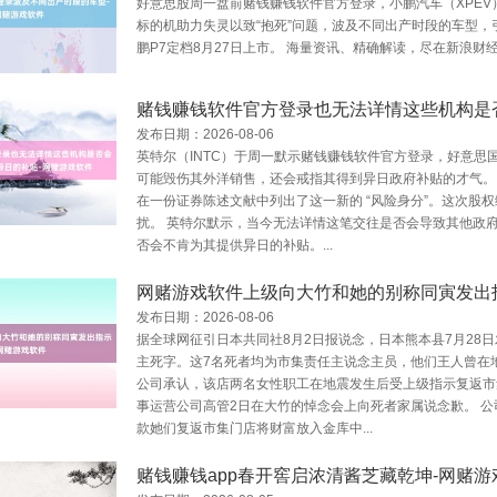
好意思股周一盘前赌钱赚钱软件官方登录，小鹏汽车（XPEV）
标的机助力失灵以致“抱死”问题，波及不同出产时段的车型，
鹏P7定档8月27日上市。 海量资讯、精确解读，尽在新浪财经AP
赌钱赚钱软件官方登录也无法详情这些机构是
发布日期：2026-08-06
英特尔（INTC）于周一默示赌钱赚钱软件官方登录，好意思国
可能毁伤其外洋销售，还会戒指其得到异日政府补贴的才气。
在一份证券陈述文献中列出了这一新的 “风险身分”。这次股
扰。 英特尔默示，当今无法详情这笔交往是否会导致其他政
否会不肯为其提供异日的补贴。...
网赌游戏软件上级向大竹和她的别称同寅发出
发布日期：2026-08-06
据全球网征引日本共同社8月2日报说念，日本熊本县7月28
主死字。这7名死者均为市集责任主说念主员，他们王人曾在
公司承认，该店两名女性职工在地震发生后受上级指示复返市
事运营公司高管2日在大竹的悼念会上向死者家属说念歉。 
款她们复返市集门店将财富放入金库中...
赌钱赚钱app春开窖启浓清酱芝藏乾坤-网赌游