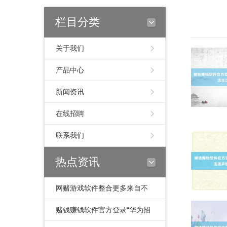
栏目分类
关于我们
产品中心
新闻资讯
在线招聘
联系我们
热点资讯
网赌游戏软件整合更多来自不
同业使动作的信息-网赌游戏软
赌钱赚钱软件官方登录“华为招