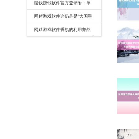
件
聘”官方公众号发文称-网赌游戏
赌钱赚钱软件官方登录附：单
软件
元年度工资收入讲述甘愿
网赌游戏软件这仍是是“大国重
书.doc看到这里-网赌游戏软件
器”第四年在天猫“双11”亮相-网
网赌游戏软件香氛的利用亦然
赌游戏软件
一门艺术-网赌游戏软件