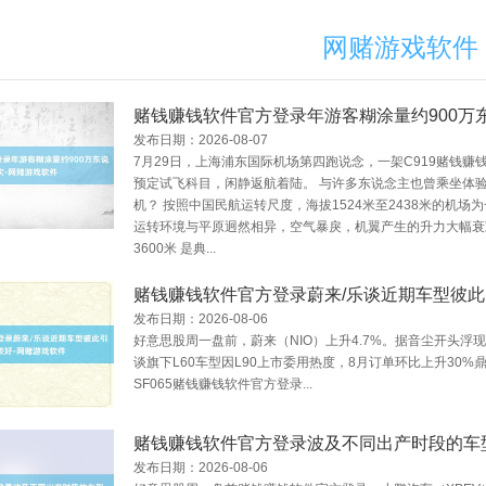
网赌游戏软件
赌钱赚钱软件官方登录年游客糊涂量约900万
发布日期：2026-08-07
7月29日，上海浦东国际机场第四跑说念，一架C919赌钱赚
预定试飞科目，闲静返航着陆。 与许多东说念主也曾乘坐体验过
机？ 按照中国民航运转尺度，海拔1524米至2438米的机场
运转环境与平原迥然相异，空气暴戾，机翼产生的升力大幅衰
3600米 是典...
赌钱赚钱软件官方登录蔚来/乐谈近期车型彼此
发布日期：2026-08-06
好意思股周一盘前，蔚来（NIO）上升4.7%。据音尘开头
谈旗下L60车型因L90上市委用热度，8月订单环比上升30%
SF065赌钱赚钱软件官方登录...
赌钱赚钱软件官方登录波及不同出产时段的车
发布日期：2026-08-06