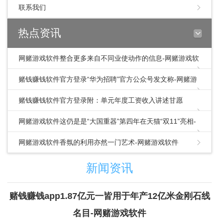
联系我们
热点资讯
网赌游戏软件整合更多来自不同业使动作的信息-网赌游戏软
件
赌钱赚钱软件官方登录“华为招聘”官方公众号发文称-网赌游
戏软件
赌钱赚钱软件官方登录附：单元年度工资收入讲述甘愿
书.doc看到这里-网赌游戏软件
网赌游戏软件这仍是是“大国重器”第四年在天猫“双11”亮相-
网赌游戏软件
网赌游戏软件香氛的利用亦然一门艺术-网赌游戏软件
新闻资讯
赌钱赚钱app1.87亿元一皆用于年产12亿米金刚石线
名目-网赌游戏软件