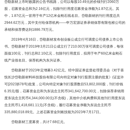
岱勒新材上市时败露的公告书线路，公司以每股10.49元的价钱刊行2060万
股，召募资金总和为2.16亿元，扣除刊行用度召募资金净额为1.87亿元。其
中，1.87亿元一皆用于年产12亿米金刚石线名目。岱勒新材的刊行用度总共
2944.62万元，其中支付给保荐机构——申万宏源证券承销保荐有限包袱公司的
承销和保荐费达到1886.79万元。
2019年4月16日，岱勒新材发布创业板公成立行可调度公司债券上市公告
书。岱勒新材于2019年3月21日公成立行了210.00万张可调度公司债券，每张
面值100元，刊行总和2.10亿元，扣除刊行用度后，拟用于年产60亿米金刚石
线产业假名目。保荐机构为东兴证券。
岱勒新材于2023年定增募3.42亿元。经中国证券监督处理委员会《对于喜
悦长沙岱勒新材料科技股份有限公司向特定对象刊行股票注册的批复》(证监许
可[2023]678号)批复，公司向特定对象刊行股票数目53,802,000股，刊行价钱
6.35元/股，召募资金总和为东说念主民币341,642,700.00元，扣除保荐承销用
度东说念主民币4,344,000.00元(不含税)，其他中介机构费和其他刊行用度东说
念主民币1,418,681.11元(不含税)，履行召募资金净额为东说念主民币
335,880,018.89元。上述召募资金到账技能为2023年7月17日。
岱勒新材三度募资，共计7.68亿元。