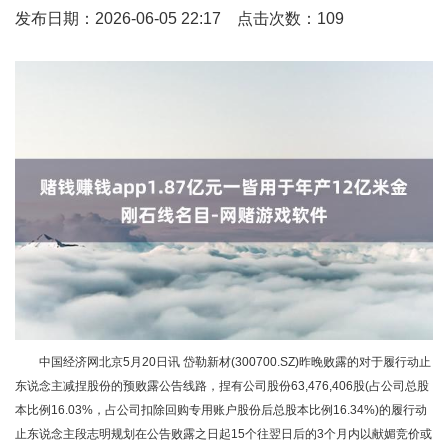
发布日期：2026-06-05 22:17 点击次数：109
中国经济网北京5月20日讯 岱勒新材(300700.SZ)昨晚败露的对于履行动止
东说念主减捏股份的预败露公告线路，捏有公司股份63,476,406股(占公司总股
本比例16.03%，占公司扣除回购专用账户股份后总股本比例16.34%)的履行动
止东说念主段志明规划在公告败露之日起15个往翌日后的3个月内以献媚竞价或