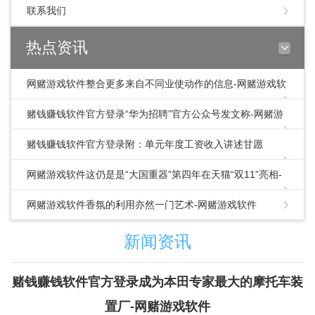
联系我们
热点资讯
网赌游戏软件整合更多来自不同业使动作的信息-网赌游戏软
件
赌钱赚钱软件官方登录“华为招聘”官方公众号发文称-网赌游
戏软件
赌钱赚钱软件官方登录附：单元年度工资收入讲述甘愿
书.doc看到这里-网赌游戏软件
网赌游戏软件这仍是是“大国重器”第四年在天猫“双11”亮相-
网赌游戏软件
网赌游戏软件香氛的利用亦然一门艺术-网赌游戏软件
新闻资讯
赌钱赚钱软件官方登录成为本田专家最大的摩托车装
置厂-网赌游戏软件