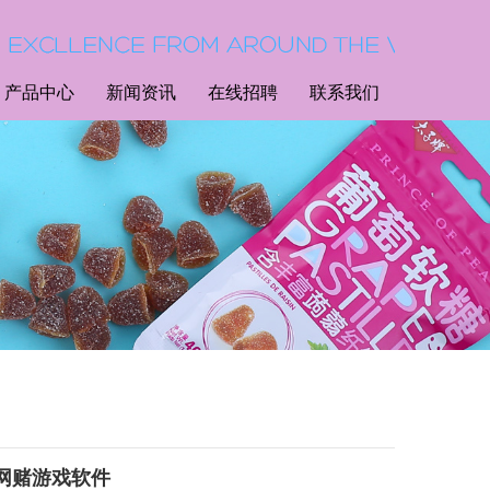
产品中心
新闻资讯
在线招聘
联系我们
-网赌游戏软件