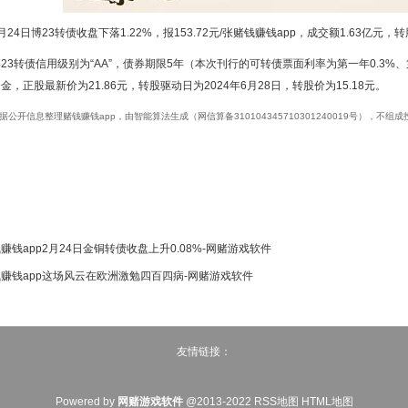
24日博23转债收盘下落1.22%，报153.72元/张赌钱赚钱app，成交额1.63亿元，转
23转债信用级别为“AA”，债券期限5年（本次刊行的可转债票面利率为第一年0.3%、第二
，正股最新价为21.86元，转股驱动日为2024年6月28日，转股价为15.18元。
公开信息整理赌钱赚钱app，由智能算法生成（网信算备310104345710301240019号），不组
赚钱app2月24日金铜转债收盘上升0.08%-网赌游戏软件
赚钱app这场风云在欧洲激勉四百四病-网赌游戏软件
友情链接：
Powered by
网赌游戏软件
@2013-2022
RSS地图
HTML地图