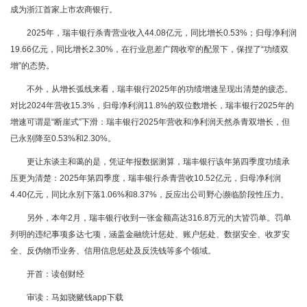
成为浙江首家上市农商银行。
2025年，瑞丰银行杀青营业收入44.08亿元，同比增长0.53%；归母净利润
19.66亿元，同比增长2.30%，在行业息差广阔收窄的配景下，保捏了“功绩双
增”的态势。
不外，从增长弧线来看，瑞丰银行2025年的功绩增速呈现出清楚的疲态。
对比2024年营收15.3%，归母净利润11.8%的双位数增长，瑞丰银行2025年的
增速可谓是“断崖式”下滑：瑞丰银行2025年营收和净利润天然杀青双增长，但
已永别降至0.53%和2.30%。
更让东谈主和蔼的是，凭证年报数据测算，瑞丰银行该年第四季度功绩承
压更为清楚：2025年第四季度，瑞丰银行杀青营收10.52亿元，归母净利润
4.40亿元，同比永别下落1.06%和8.37%，反应出公司野心濒临阶段性压力。
另外，本年2月，瑞丰银行收到一张金额高达316.8万元的大皆罚单。罚单
列明的违纪事项多达七项，涵盖金融统计惩处、账户惩处、数据安全、收罗安
全、反伪物币业务、信用信息惩处及反洗钱等多个领域。
开首：读创财经
审读：马如骁赌钱app下载