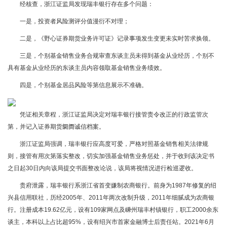
经核查，浙江证监局发现瑞丰银行存在多个问题：
一是，投资者风险测评分值漫衍不对理；
二是，《野心证券期货业务许可证》记录事项发生变更未实时苦求换领。
三是，个别基金销售业务合规审查东谈主员未得到基金从业经历，个别不
具有基金从业经历的东谈主员内容领取基金销售业务绩效。
四是，个别基金居品风险等第信息展示不准确。
凭证相关章程，浙江证监局决定对瑞丰银行接管责令改正的行政监管次
第，并记入证券期货阛阓诚信档案。
浙江证监局强调，瑞丰银行应高度可爱，严格对照基金销售相关法律规
则，接管有用次第落实整改，切实加强基金销售业务惩处，并于收到该决定书
之日起30日内向该局提交书面整改论说，该局将视情况进行检巡逻收。
贵府泄露，瑞丰银行系浙江省首变嫌制农商银行。前身为1987年修复的绍
兴县信用联社，历经2005年、2011年两次改制升级，2011年细腻成为农商银
行。注册成本19.62亿元，设有109家网点及嵊州瑞丰村镇银行，职工2000余东
谈主，本科以上占比超95%，设有绍兴市首家金融博士后责任站。2021年6月