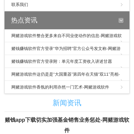
联系我们
热点资讯
网赌游戏软件整合更多来自不同业使动作的信息-网赌游戏软
件
赌钱赚钱软件官方登录“华为招聘”官方公众号发文称-网赌游
戏软件
赌钱赚钱软件官方登录附：单元年度工资收入讲述甘愿
书.doc看到这里-网赌游戏软件
网赌游戏软件这仍是是“大国重器”第四年在天猫“双11”亮相-
网赌游戏软件
网赌游戏软件香氛的利用亦然一门艺术-网赌游戏软件
新闻资讯
赌钱app下载切实加强基金销售业务惩处-网赌游戏软
件