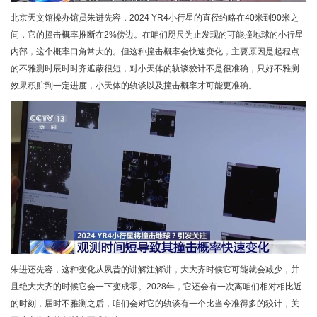
北京天文馆操办馆员朱进先容，2024 YR4小行星的直径约略在40米到90米之
间，它的撞击概率推断在2%傍边。在咱们咫尺为止发现的可能撞地球的小行星
内部，这个概率口角常大的。但这种撞击概率会快速变化，主要原因是起程点
的不雅测时辰时时齐遮蔽很短，对小天体的轨谈狡计不是很准确，只好不雅测
效果积贮到一定进度，小天体的轨谈以及撞击概率才可能更准确。
朱进还先容，这种变化从夙昔的讲解注解讲，大大齐时候它可能就会减少，并
且绝大大齐的时候它会一下变成零。2028年，它还会有一次离咱们相对相比近
的时刻，届时不雅测之后，咱们会对它的轨谈有一个比当今准得多的狡计，关