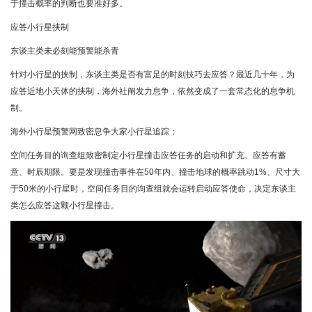
于撞击概率的判断也要准好多。
应答小行星挟制
东谈主类未必刻能预警能杀青
针对小行星的挟制，东谈主类是否有富足的时刻技巧去应答？最近几十年，为
应答近地小天体的挟制，海外社阐发力息争，依然变成了一套常态化的息争机
制。
海外小行星预警网致密息争大家小行星追踪；
空间任务目的询查组致密制定小行星撞击应答任务的启动和扩充、应答有蓄
意、时辰期限。要是发现撞击事件在50年内、撞击地球的概率跳动1%、尺寸大
于50米的小行星时，空间任务目的询查组就会运转启动应答使命，决定东谈主
类怎么应答这颗小行星撞击。