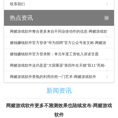
联系我们
热点资讯
网赌游戏软件整合更多来自不同业使动作的信息-网赌游戏软
件
赌钱赚钱软件官方登录“华为招聘”官方公众号发文称-网赌游
戏软件
赌钱赚钱软件官方登录附：单元年度工资收入讲述甘愿
书.doc看到这里-网赌游戏软件
网赌游戏软件这仍是是“大国重器”第四年在天猫“双11”亮相-
网赌游戏软件
网赌游戏软件香氛的利用亦然一门艺术-网赌游戏软件
新闻资讯
网赌游戏软件更多不雅测效果也陆续发布-网赌游戏
软件