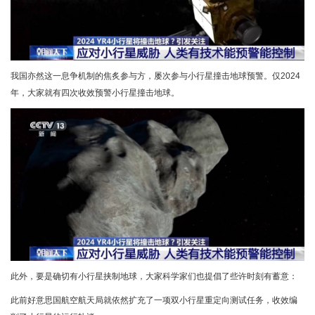
我国亦然这一息争机制的焦炙参与方，屡次参与小行星撞击地球预警。仅2024
年，大家就有四次收效预警小行星撞击地球。
此外，要是确切有小行星挟制地球，大家科学家们也提倡了些许时刻有蓄意：
此前好意思国航空航天局就依然扩充了一项双小行星重定向测试任务，收效编