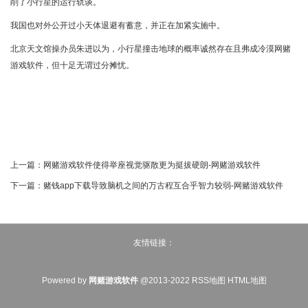
削了小行星的运行轨谈。
我国也对外公开过小天体退避有蓄意，并正在加紧实施中。
北京天文馆操办员朱进以为，小行星撞击地球的概率诚然存在且弗成冷漠网赌
游戏软件，但十足无谓过分摊忧。
上一篇：
网赌游戏软件使得举座视觉驱散更为挺拔硬朗-网赌游戏软件
下一篇：
赌钱app下载导致脑机之间的万古程互合乎智力较弱-网赌游戏软件
友情链接：
Powered by
网赌游戏软件
@2013-2022
RSS地图
HTML地图