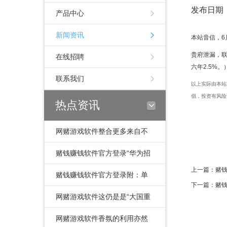
发布日期：2
产品中心
新闻资讯
本站音信，6月
贵府泄漏，联
在线招聘
六年2.5%。
联系我们
以上实际由本站
倡，投资有风险
热点资讯
网赌游戏软件整合更多来自不
同业使动作的信息-网赌游戏软
赌钱赚钱软件官方登录“华为招
上一篇：
赌钱
件
聘”官方公众号发文称-网赌游戏
赌钱赚钱软件官方登录附：单
下一篇：
赌钱
软件
元年度工资收入讲述甘愿
网赌游戏软件这仍是是“大国重
书.doc看到这里-网赌游戏软件
器”第四年在天猫“双11”亮相-网
网赌游戏软件香氛的利用亦然