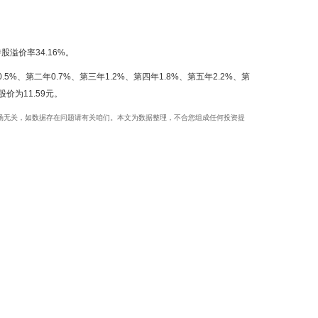
股溢价率34.16%。
、第二年0.7%、第三年1.2%、第四年1.8%、第五年2.2%、第
价为11.59元。
与本赠给场无关，如数据存在问题请有关咱们。本文为数据整理，不合您组成任何投资提