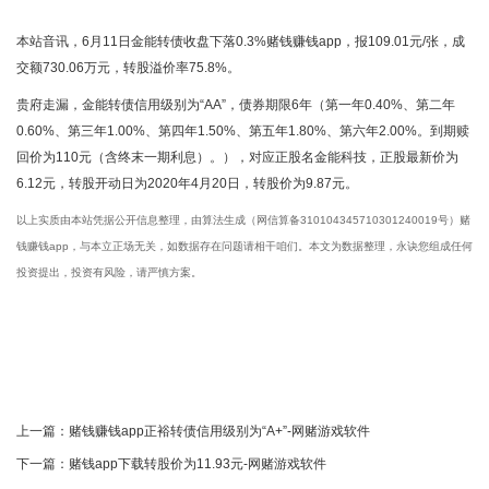
本站音讯，6月11日金能转债收盘下落0.3%赌钱赚钱app，报109.01元/张，成
交额730.06万元，转股溢价率75.8%。
贵府走漏，金能转债信用级别为“AA”，债券期限6年（第一年0.40%、第二年
0.60%、第三年1.00%、第四年1.50%、第五年1.80%、第六年2.00%。到期赎
回价为110元（含终末一期利息）。），对应正股名金能科技，正股最新价为
6.12元，转股开动日为2020年4月20日，转股价为9.87元。
以上实质由本站凭据公开信息整理，由算法生成（网信算备310104345710301240019号）赌
钱赚钱app，与本立正场无关，如数据存在问题请相干咱们。本文为数据整理，永诀您组成任何
投资提出，投资有风险，请严慎方案。
上一篇：
赌钱赚钱app正裕转债信用级别为“A+”-网赌游戏软件
下一篇：
赌钱app下载转股价为11.93元-网赌游戏软件