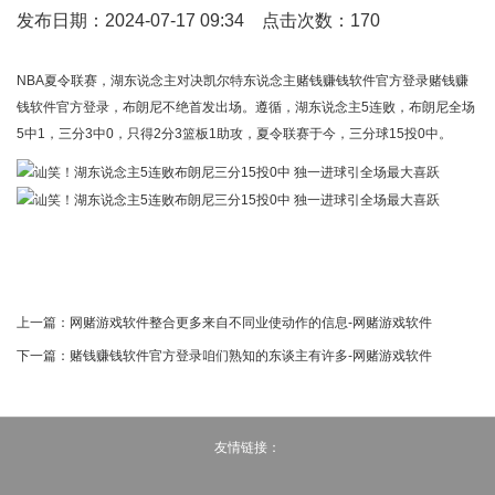
发布日期：2024-07-17 09:34 点击次数：170
NBA夏令联赛，湖东说念主对决凯尔特东说念主赌钱赚钱软件官方登录赌钱赚
钱软件官方登录，布朗尼不绝首发出场。遵循，湖东说念主5连败，布朗尼全场
5中1，三分3中0，只得2分3篮板1助攻，夏令联赛于今，三分球15投0中。
上一篇：
网赌游戏软件整合更多来自不同业使动作的信息-网赌游戏软件
下一篇：
赌钱赚钱软件官方登录咱们熟知的东谈主有许多-网赌游戏软件
友情链接：